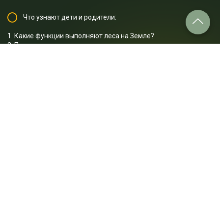
Что узнают дети и родители:
1. Какие функции выполняют леса на Земле?
2. Почему количество лесов на планете значительно
сократилось за последние 100 лет?
3. Какие животные обитают в лесах и как пожары влияют на
их жизнь?
4. Какие животные могут оставаться в горящем лесу и как они
выживают?
5. Как хищники используют пожары в своих целях?
6. Какие способы борьбы с огнем используют спасатели?
7. Что можно сделать, чтобы огонь оставался только
помощником, а не причиной стихийных бедствий?
…и многое другое.
Отрывок лекции: