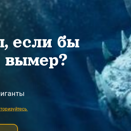
ы, если бы
е вымер?
гиганты
торизуйтесь.