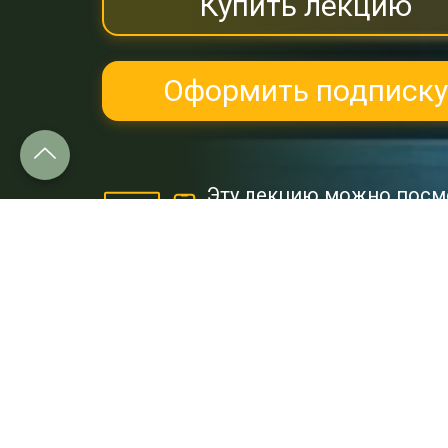
Купить лекцию
Оформить подписку
Эту лекцию можно посм
и
Google Play.
Об этой лекции:
Эта видеолекция Александра Т
случится, если бы мозазавры 