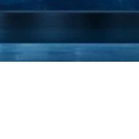
 расскажет о том, что
в водах мирового океана.