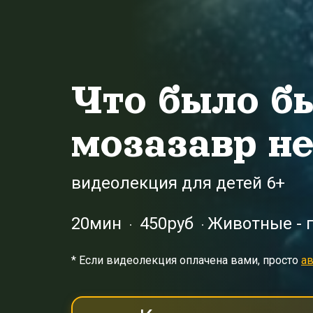
Что было б
мозазавр н
видеолекция для детей 6+
20мин
450руб
Животные - 
* Eсли видеолекция оплачена вами, просто
ав