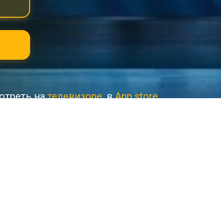
отреть на
телевизоре
, в
App store
олмачёва для детей 6+ и их родителей
не вымерли и до наших дней остались 