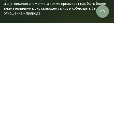
и спутниковое слежение, а также призывает нас быть более
внимательными к окружающему миру и соблюдать бережное
отношение к природе.
О чем пойдет речь в лекции:
1. Как люди начали изучать диких животных?
2. Как изменились методы изучения животных с течением
времени?
3. Какие последствия имеет истребление определенных
видов животных на экосистему?
4. Какие современные методы используются сегодня для
изучения диких животных?
5. Какие технологии используются для наблюдения
за птицами и миграцией птиц?
6. Какие методы используются для изучения подводных
видов, таких как киты и дельфины?
7. Как используются роботы для изучения диких животных?
8. Как используются фотоловушки в исследованиях диких
животных?
9. Как используются дроны для наблюдения за группами
животных, таких как фламинго или пеликаны?