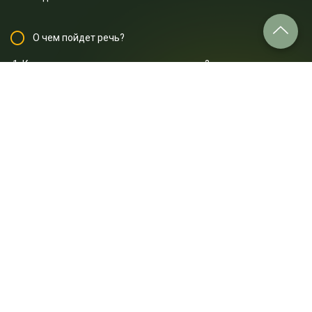
О чем пойдет речь?
1. Как растения превращают свет в сахар?
2. Почему только растения могут питаться солнечным светом
и откладывать запасы в виде сахаров?
3. Где именно происходит процесс фотосинтеза в растениях?
4. Почему растения зеленые?
5. Какую роль играет углекислый газ в процессе
фотосинтеза?
Отрывок лекции: