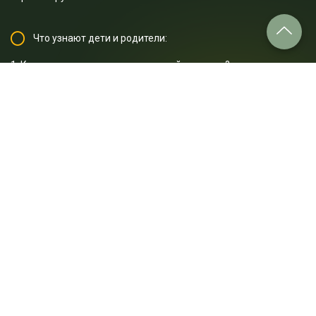
Что узнают дети и родители:
1. Какие существуют царства живой природы?
2. Где живут бактерии?
3. Бактерии какой формы встречаются в природе?
4. Как устроены вирусы?
5. Как размножаются вирусы?
6. Как иммунные клетки уничтожают бактерии и вирусы?
7. Какие органы поражают вирусы?
8. Как в Африке появился вирус Эбола?
9. Где были коронавирусы до того, как им заразился первый
человек?
10. 5 правил, которые помогут остановить эпидемию
коронавируса.
... и многое другое.
Отрывок лекции: