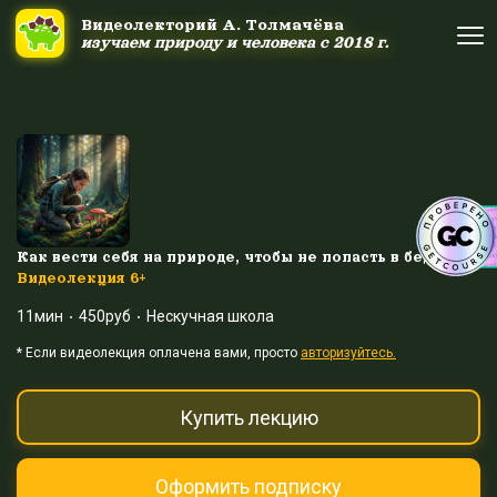
Ссылка на это место страницы:
#uppage
Видеолекторий А. Толмачёва
Видеолекторий А. Толмачёва
изучаем природу и человека с 2018 г.
изучаем природу и человека с 2018 г.
Об авторе
Об авторе
Научные шоу и путешествия
Научные шоу и путешествия
Акция дня
Акция дня
Как вести себя на природе, чтобы не попасть в беду?
Видеолекция 6+
11мин
450руб
Нескучная школа
Выйти
Войти
* Eсли видеолекция оплачена вами, просто
авторизуйтесь.
Купить лекцию
Оформить подписку