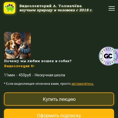
Ссылка на это место страницы:
#uppage
Видеолекторий А. Толмачёва
Видеолекторий А. Толмачёва
изучаем природу и человека с 2018 г.
изучаем природу и человека с 2018 г.
Об авторе
Об авторе
Научные шоу и путешествия
Научные шоу и путешествия
Акция дня
Акция дня
Почему мы любим кошек и собак?
Видеолекция 6+
11мин
450руб
Нескучная школа
Выйти
Войти
* Eсли видеолекция оплачена вами, просто
авторизуйтесь.
Купить лекцию
Оформить подписку