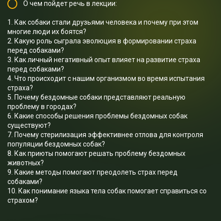
О чем пойдет речь в лекции:
1. Как собаки стали друзьями человека и почему при этом
многие люди их боятся?
2. Какую роль сыграла эволюция в формировании страха
перед собаками?
3. Как личный негативный опыт влияет на развитие страха
перед собаками?
4. Что происходит с нашим организмом во время испытания
страха?
5. Почему бездомные собаки представляют реальную
проблему в городах?
6. Какие способы решения проблемы бездомных собак
существуют?
7. Почему стерилизация эффективнее отлова для контроля
популяции бездомных собак?
8. Как приюты помогают решать проблему бездомных
животных?
9. Какие методы помогают преодолеть страх перед
собаками?
10. Как понимание языка тела собак помогает справиться со
страхом?