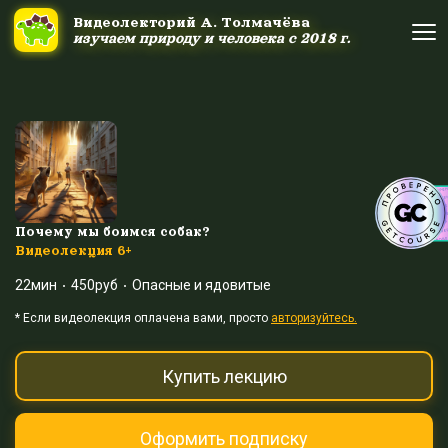
Ссылка на это место страницы:
#uppage
Видеолекторий А. Толмачёва
Видеолекторий А. Толмачёва
изучаем природу и человека с 2018 г.
изучаем природу и человека с 2018 г.
Об авторе
Об авторе
Научные шоу и путешествия
Научные шоу и путешествия
Акция дня
Акция дня
Почему мы боимся собак?
Видеолекция 6+
22мин
450руб
Опасные и ядовитые
Выйти
Войти
* Eсли видеолекция оплачена вами, просто
авторизуйтесь.
Купить лекцию
Оформить подписку