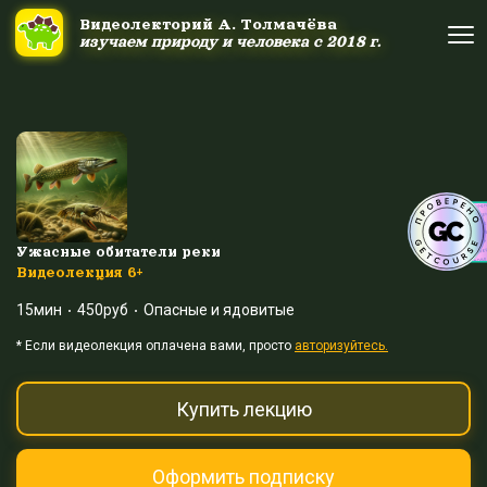
Ссылка на это место страницы:
#uppage
Видеолекторий А. Толмачёва
Видеолекторий А. Толмачёва
изучаем природу и человека с 2018 г.
изучаем природу и человека с 2018 г.
Об авторе
Об авторе
Научные шоу и путешествия
Научные шоу и путешествия
Акция дня
Акция дня
Ужасные обитатели реки
Видеолекция 6+
15мин
450руб
Опасные и ядовитые
Выйти
Войти
* Eсли видеолекция оплачена вами, просто
авторизуйтесь.
Купить лекцию
Оформить подписку