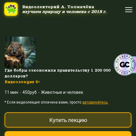
Ссылка на это место страницы:
#uppage
Видеолекторий А. Толмачёва
Видеолекторий А. Толмачёва
изучаем природу и человека с 2018 г.
изучаем природу и человека с 2018 г.
Об авторе
Об авторе
Научные шоу и путешествия
Научные шоу и путешествия
Акция дня
Акция дня
Где бобры сэкономили правительству 1 200 000
долларов?
Видеолекция 6+
Выйти
Войти
11 мин
450руб
Животные и человек
* Eсли видеолекция оплачена вами, просто
авторизуйтесь.
Купить лекцию