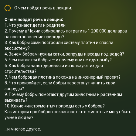
О чем пойдет речь в лекции:
О чём пойдёт речь в лекции:
1. Что узнают дети и родители:
2. Почему в Чехии собирались потратить 1 200 000 долларов
на восстановление природы?
3. Как бобры сами построили систему плотин и спасли
экосистему?
4. Зачем бобрам нужны хатки, запруды и входы под водой?
5. Чем питаются бобры — и почему они не едят рыбу?
6. Как бобры валят деревья и используют их для
строительства?
7. Чем бобровая плотина похожа на инженерный проект?
8. Что произойдёт, если бобры перестанут чинить свои
запруды?
9. Почему бобры помогают другим животным и растениям
выживать?
10. Какие «инструменты» природы есть у бобров?
Как история про бобров показывает, что животные могут быть
умнее людей?
…и многое другое.