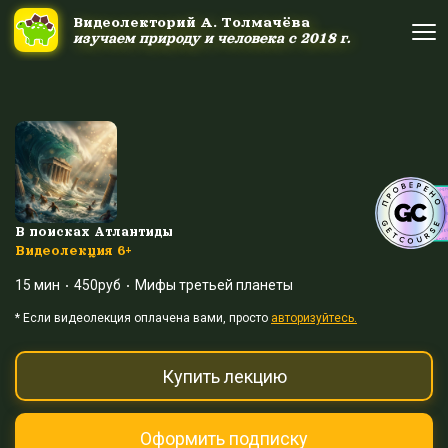
Ссылка на это место страницы:
#uppage
Видеолекторий А. Толмачёва
Видеолекторий А. Толмачёва
изучаем природу и человека с 2018 г.
изучаем природу и человека с 2018 г.
Об авторе
Об авторе
Научные шоу и путешествия
Научные шоу и путешествия
Акция дня
Акция дня
В поисках Атлантиды
Видеолекция 6+
15 мин
450руб
Мифы третьей планеты
Выйти
Войти
* Eсли видеолекция оплачена вами, просто
авторизуйтесь.
Купить лекцию
Оформить подписку