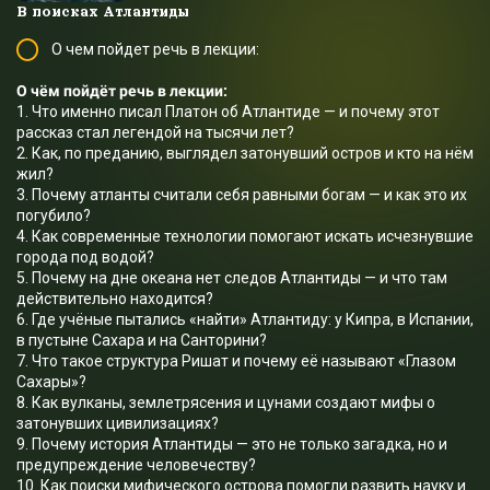
В поисках Атлантиды
О чем пойдет речь в лекции:
О чём пойдёт речь в лекции:
1. Что именно писал Платон об Атлантиде — и почему этот
рассказ стал легендой на тысячи лет?
2. Как, по преданию, выглядел затонувший остров и кто на нём
жил?
3. Почему атланты считали себя равными богам — и как это их
погубило?
4. Как современные технологии помогают искать исчезнувшие
города под водой?
5. Почему на дне океана нет следов Атлантиды — и что там
действительно находится?
6. Где учёные пытались «найти» Атлантиду: у Кипра, в Испании,
в пустыне Сахара и на Санторини?
7. Что такое структура Ришат и почему её называют «Глазом
Сахары»?
8. Как вулканы, землетрясения и цунами создают мифы о
затонувших цивилизациях?
9. Почему история Атлантиды — это не только загадка, но и
предупреждение человечеству?
10. Как поиски мифического острова помогли развить науку и