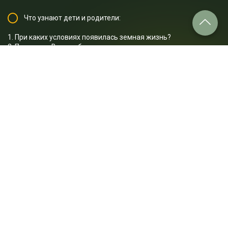
Что узнают дети и родители:
1. При каких условиях появилась земная жизнь?
2. Почему на Венере бессмысленно искать жизнь земного
типа?
3. Почему Марс потерял магнитное поле и атмосферу?
4. Что такое солнечный ветер?
5. Откуда мы знаем, что на Марсе были реки?
6. Почему на Европе так много воды?
7. Почему на дне океана Европы извергаются вулканы?
8. Какая толщина ледяной корки океанов Европы и Энцелада?
9. Почему на Титане так холодно?
10. Могут ли в морях Титана обитать внеземные живые
организмы?
Отрывок лекции: