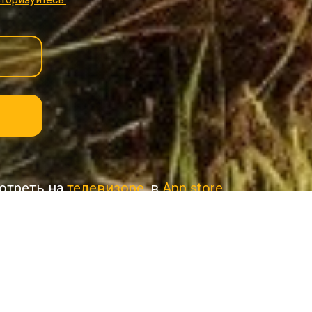
отреть на
телевизоре
, в
App store