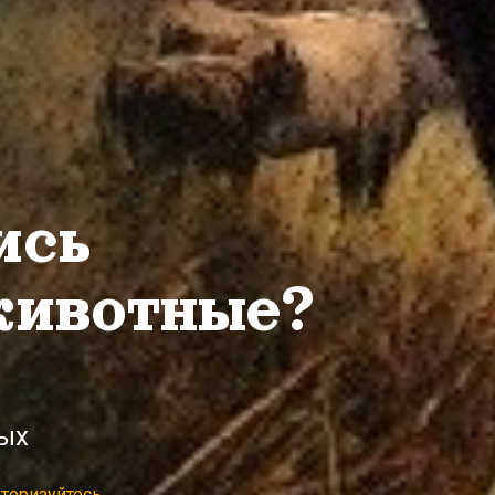
ись
животные?
ых
торизуйтесь.