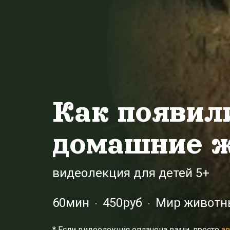
Как появил
домашние 
видеолекция для детей 5+
60мин
450руб
Мир животн
* Eсли видеолекция оплачена вами, просто
ав