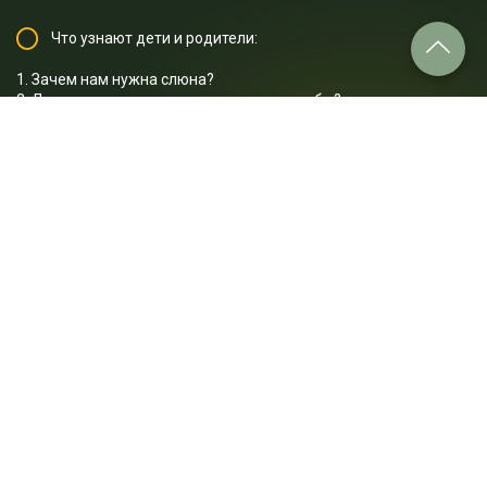
Что узнают дети и родители:
1. Зачем нам нужна слюна?
2. Для чего нужен язык и как устроены зубы?
3. Зачем нужно чистить зубы?
4. Для чего нам необходим пищевод?
5. Что такое отрыжка?
6. Что происходит у нас в желудке и почему он сам себя не
переваривает?
7. Что происходит в двенадцатиперстной кишке?
8. Какие вещества перевариваются в тонком кишечнике?
9. Для чего нам нужны бактерии в кишечнике?
10. Какую роль выполняет толстая кишка?
Отрывок лекции: