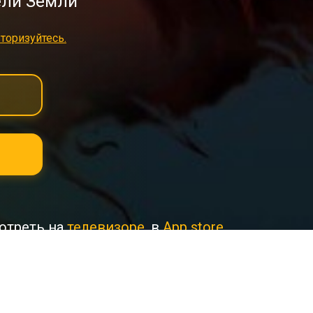
ели Земли
торизуйтесь.
отреть на
телевизоре
, в
App store