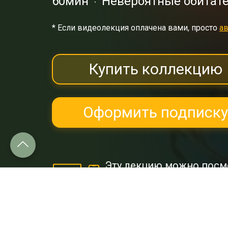
60мин
Невероятные обитат
* Eсли видеолекция оплачена вами, просто
ав
Купить коллекцию
Оформить подписку
Эту лекцию можно посм
и
Google Play.