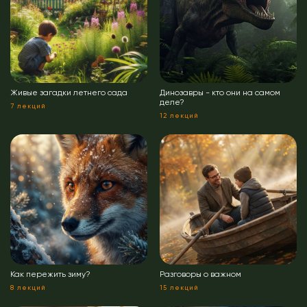
Живые загадки летнего сада
Динозавры - кто они на самом
деле?
7 лекций
12 лекций
Как пережить зиму?
Разговоры о важном
8 лекций
15 лекций