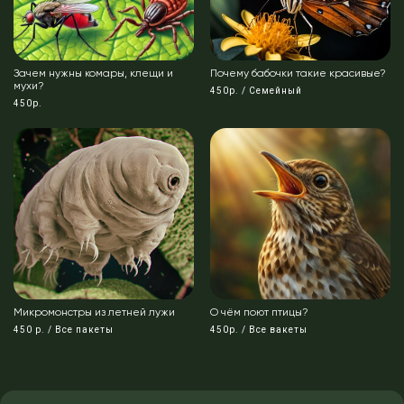
Зачем нужны комары, клещи и
Почему бабочки такие красивые?
мухи?
450р. / Семейный
450р.
Микромонстры из летней лужи
О чём поют птицы?
450 р. / Все пакеты
450р. / Все вакеты