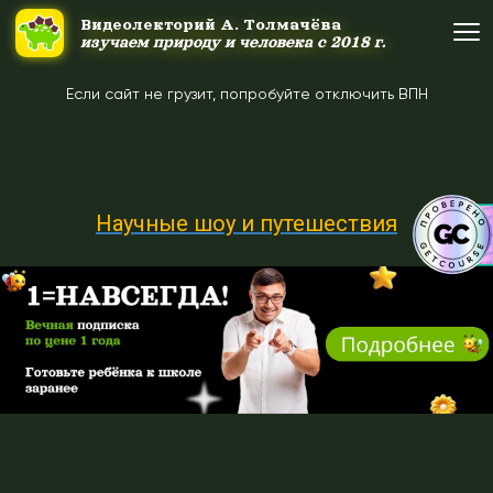
#uppage
Ссылка на это место страницы:
Видеолекторий А. Толмачёва
Видеолекторий А. Толмачёва
изучаем природу и человека с 2018 г.
изучаем природу и человека с 2018 г.
Если сайт не грузит, попробуйте отключить ВПН
Об авторе
Об авторе
Научные шоу и путешествия
Научные шоу и путешествия
Научные шоу и путешествия
Акция дня
Акция дня
Выйти
Войти